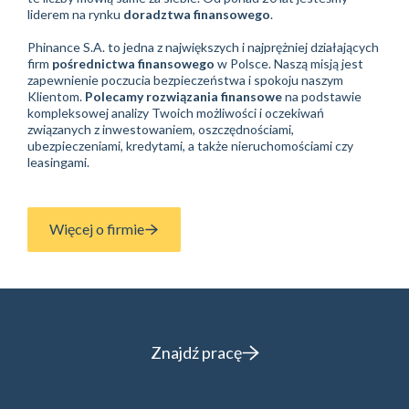
Ponad 420 000 klientów, 69 oddziałów w całej Polsce, niemal
1000
polecanych produktów finansowych
w ofercie, ponad
100 instytucji finansowych w portfolio i ponad 1200
wykwalifikowanych specjalistów, z którymi współpracujemy:
te liczby mówią same za siebie. Od ponad 20 lat jesteśmy
liderem na rynku
doradztwa finansowego
.
Phinance S.A. to jedna z największych i najprężniej działających
firm
pośrednictwa finansowego
w Polsce. Naszą misją jest
zapewnienie poczucia bezpieczeństwa i spokoju naszym
Klientom.
Polecamy rozwiązania finansowe
na podstawie
kompleksowej analizy Twoich możliwości i oczekiwań
związanych z inwestowaniem, oszczędnościami,
ubezpieczeniami, kredytami, a także nieruchomościami czy
leasingami.
Więcej o firmie