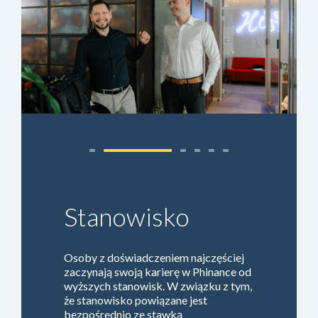
teleinformatycznej, w zakresie niezbędnym do realizacji zawartej z
nami umowy.5. Nie będziemy przekazywać Twoich danych do
innych krajów, w szczególności poza Europejski Obszar
Gospodarczy (obejmujący Unię Europejską, Norwegię,
Liechtenstein i Islandię) lub do organizacji międzynarodowych.6.
Zgodnie z RODO, przysługuje Tobie prawo do:a) dostępu do danych
– prawo do otrzymania informacji czy przetwarzamy Twoje dane
osobowe, o procesie ich przetwarzania oraz prawo do otrzymania
kopii przetwarzanych przez nas danych osobowych, które Ciebie
dotyczą;b) sprostowania (poprawiania) danych – prawo żądania
niezwłocznego sprostowania dotyczących Ciebie danych
osobowych, które są nieprawidłowe oraz prawo żądania
uzupełnienia niekompletnych danych osobowych;c) do usunięcia
danych w tym prawo do bycia zapomnianym – prawo żądania
usunięcia dotyczących Ciebie danych osobowych z naszych
Motywacja
zbiorów danych osobowych oraz zbiorów innych administratorów
Twoich danych;d) ograniczenia przetwarzania danych – prawo
żądania oznaczenia przechowywanych danych osobowych w celu
W konkursach motywacyjnych
ograniczenia ich przyszłego przetwarzania;e) przenoszenia danych
bierzesz udział automatycznie.
– prawo otrzymania w ustrukturyzowanym, powszechnie
Uczestnicy rywalizują w swoich
używanym formacie nadającym się do odczytu maszynowego
wagach zależnych od wyniku z
dotyczących Ciebie danych osobowych, które nam dostarczyłeś
ubiegłego roku. Daje to możliwość
oraz przesłania tych danych innemu administratorowi.7. W