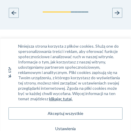
Niniejsza strona korzysta z plików cookies. Służą one do
spersonalizowania treści i reklam, aby oferować funkcje
społecznościowe i analizować ruch w naszej witrynie.
Informacje o tym, jak korzystasz z naszej witryny,
udostępniamy partnerom społecznościowym,
Infolinia
Kontakt e-mail
reklamowym i analitycznym. Pliki cookies zapisują się na
Twoim urządzeniu, z którego korzystasz do wyświetlania
Tel.
61 663 99 39
klient@phinance.pl
tej strony, możesz nimi zarządzać w ustawieniach swojej
przeglądarki internetowej. Zgoda na pliki cookies może
być w każdej chwili wycofana. Więcej informacji na ten
temat znajdziesz
klikając tutaj.
Siedziba Phinance S. A.
Regon: 634 382 858
NIP: 778-14-02-894
Phinance S.A.
Akceptuj wszystkie
ul. Ratajczaka 19
KRS: 0000312494
61-814 Poznań
Ustawienia
Sąd Rejonowy Poznań – Nowe Miasto