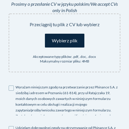
Prosimy o przesłanie CV w języku polskim/We accept CVs
only in Polish
Przeciągnij tu plik z CV lub wybierz
Wybierz plik
Wyrażam niniejszym zgodę na przetwarzanie przez Phinance S.A. z
siedzibą i adresem w Poznaniu (61-814), przy ul Ratajczaka 19,
moich danych osobowych zawartych w niniejszym formularzu
kontaktowym w celu obsługi i realizacji mojego
zapytania/prośby/wniosku zawartego w niniejszym formularzu.
Zostałem/am poinformowany/na o możliwości wycofania zgody w
każdym czasie oraz, że cofnięcie zgody nie będzie wpływać na
zgodność z prawem przetwarzania, którego dokonano na
Udzielam dobrowolnej zgody na otrzymywanie od Phinance S.A. z