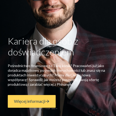
Kariera dla osób z
doświadczeniem
Pośrednictwo finansowe to Twój konik? Pracowałeś już jako
doradca majątkowy, pośrednik nieruchomości lub znasz się na
produktach inwestycyjnych? Mamy dla Ciebie nową
współpracę! Sprawdź, jak możesz poszerzyć swoją ofertę
produktową i zarabiać więcej z Phinance!